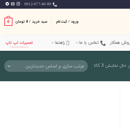
0912-077-40-90
ورود / ثبت‌نام
سبد خرید /
0
0
تومان
وش همکار
تماس با ما
راهنما
تعمیرات لپ تاپ
Sorted
 حال نمایش 3 کالا
by
latest