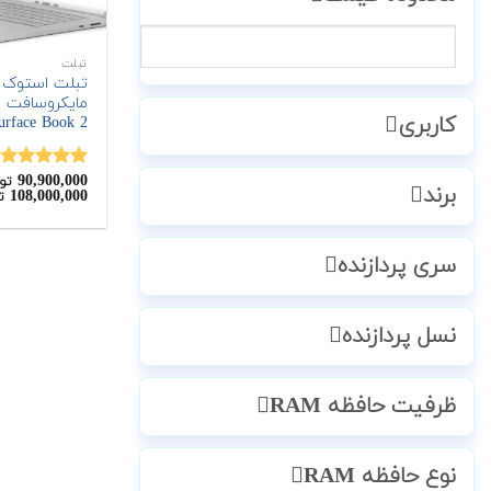
تبلت
مایکروسافت 
کاربری
urface Book 2
90,900,000
نمره
4.75
تو
برند
108,000,000
ت
از 5
سری پردازنده
نسل پردازنده
ظرفیت حافظه RAM
نوع حافظه RAM