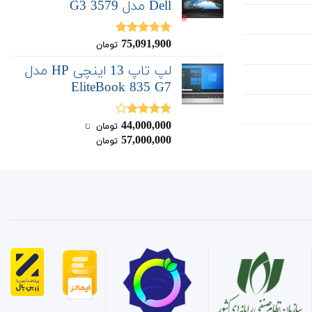
Dell مدل G3 3579
75,091,900
نمره
5.00
تومان
از 5
لپ تاپ 13 اینچی HP مدل
EliteBook 835 G7
44,000,000
نمره
تومان
‌ تا ‌
4.00
از 5
57,000,000
تومان