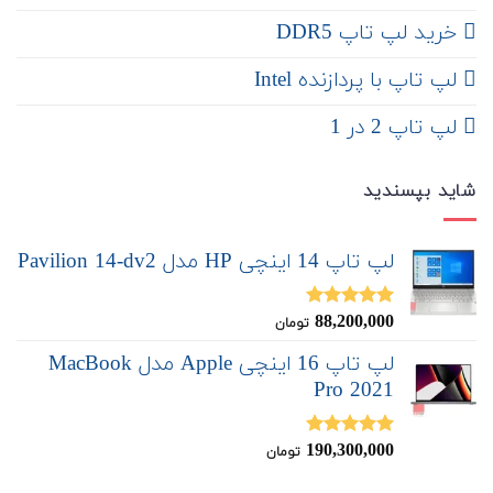
خرید لپ تاپ DDR5
لپ تاپ با پردازنده Intel
لپ تاپ 2 در 1
شاید بپسندید
لپ تاپ 14 اینچی HP مدل Pavilion 14-dv2
88,200,000
نمره
5.00
تومان
از 5
لپ تاپ 16 اینچی Apple مدل MacBook
Pro 2021
190,300,000
نمره
5.00
تومان
از 5