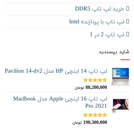
خرید لپ تاپ DDR5
لپ تاپ با پردازنده Intel
لپ تاپ 2 در 1
شاید بپسندید
لپ تاپ 14 اینچی HP مدل Pavilion 14-dv2
88,200,000
نمره
5.00
تومان
از 5
لپ تاپ 16 اینچی Apple مدل MacBook
Pro 2021
190,300,000
نمره
5.00
تومان
از 5