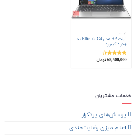
تبلت
تبلت HP مدل Elite x2 G4 به
همراه کیبورد
68,500,000
نمره
4.43
تومان
از 5
خدمات مشتریان
‌ پرسش‌های پرتکرار
اعلام میزان رضایت‌مندی