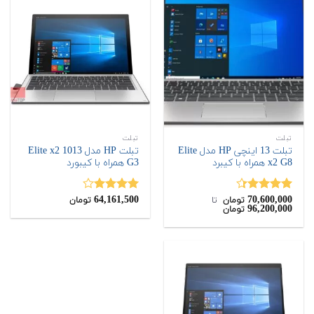
تبلت
تبلت
تبلت 13 اینچی HP مدل Elite
تبلت HP مدل Elite x2 1013
x2 G8 همراه با کیبرد
G3 همراه با کیبورد
64,161,500
70,600,000
نمره
4.33
نمره
تومان
‌ تا ‌
تومان
96,200,000
تومان
از 5
4.00
از 5