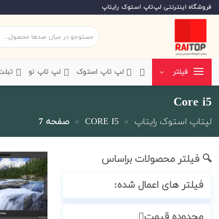
Ski
فروشگاه اینترنتی لپ‌تاپ استوک رایتاپ
t
conten
جستجو
برای:
‌لپ تاپ استوک
‌لپ تاپ نو
‌ تبل
فیلتر
Core i5
لپتاپ استوک رایتاپ
»
CORE I5
»
صفحه 7
🔍 فیلتر محصولات براساس
فیلتر های اعمال شده:
محدوده قیمت