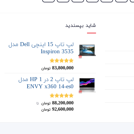
شاید بپسندید
لپ تاپ 15 اینچی Dell مدل
Inspiron 3535
83,800,000
نمره
5.00
تومان
از 5
لپ تاپ 2 در 1 HP مدل
ENVY x360 14-es0
88,200,000
نمره
5.00
تومان
‌ تا ‌
از 5
92,600,000
تومان