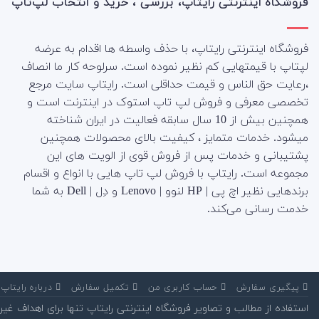
فروشگاه اینترنتی رایتاپ، بررسی ، خرید و انتخاب لپ‌تاپ
فروشگاه اینترنتی رایتاپ، با حذف واسطه ها اقدام به عرضه
لپتاپ با قیمتهایی کم نظیر نموده است. سرلوحه کار ما انصاف
،رعایت حق الناس و قیمت حداقلی است. رایتاپ سایت مرجع
تخصصی معرفی و فروش لپ تاپ استوک در اینترنت است و
همچنین بیش از 10 سال سابقه فعالیت در ایران شناخته
میشود. خدمات متمایز ، کیفیت بالای محصولات همچنین
پشتیبانی و خدمات پس از فروش قوی از الویت های این
مجموعه است.
رایتاپ با فروش لپ تاپ هایی با انواع و اقسام
برندهایی نظیر اچ پی | HP لنوو | Lenovo و دِل | Dell به شما
خدمت رسانی می‌کند.
‌ پیگیری سفارش
‌ حساب کاربری من
‌ تکمیل سفارش
‌ درباره رایتاپ
استفاده از مطالب و تصاویر فروشگاه اینترنتی رایتاپ تنها برای اهداف غیر تجاری