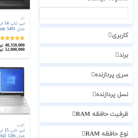
دل
مدل Latitude 5491
کاربری
40,350,000
نمره
5.00
تو
52,000,000
تو
از 5
برند
سری پردازنده
نسل پردازنده
ظرفیت حافظه RAM
اچ‌پی
نوع حافظه RAM
مدل 15s-fq5 12th