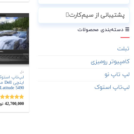
پشتیبانی از سیم‌کارت
☰ دسته‌بندی محصولات
تبلت
کامپیوتر رومیزی
دل
لپ تاپ نو
اینچی l
لپ‌تاپ استوک
Latitude 5490
42,700,000
نمره
5.00
تو
از 5