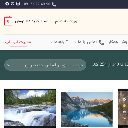
0912-077-40-90
ورود / ثبت‌نام
سبد خرید /
0
0
تومان
وش همکار
تماس با ما
راهنما
تعمیرات لپ تاپ
Sorted
by
latest