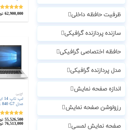
62,900,000
ظرفیت حافظه داخلی
نمره
5.00
تو
از 5
سازنده پردازنده گرافیکی
حافظه اختصاصی گرافیکی
مدل پردازنده گرافیکی
اندازه صفحه نمایش
اچ‌پی
مدل EliteBook 840 G7
رزولوشن صفحه نمایش
55,526,500
نمره
5.00
تو
76,513,000
تو
از 5
صفحه نمایش لمسی