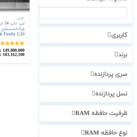
اچ‌پی
لپ تاپ
کاربری
k Firefly G10
149,800,000
نمره
5.00
ت
برند
183,162,100
ت
از 5
سری پردازنده
نسل پردازنده
ظرفیت حافظه RAM
نوع حافظه RAM