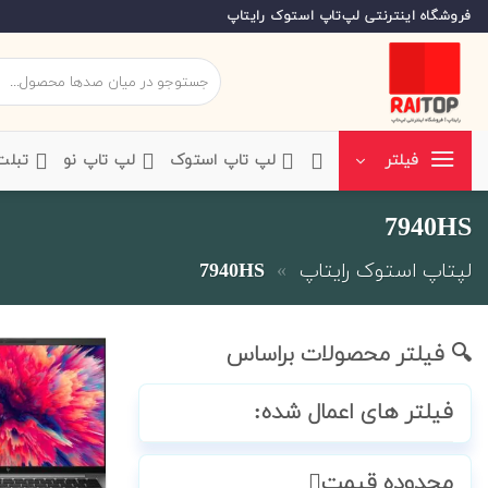
Ski
فروشگاه اینترنتی لپ‌تاپ استوک رایتاپ
t
conten
جستجو
برای:
‌لپ تاپ استوک
‌لپ تاپ نو
‌ تبل
فیلتر
7940HS
لپتاپ استوک رایتاپ
»
7940HS
🔍 فیلتر محصولات براساس
فیلتر های اعمال شده:
محدوده قیمت