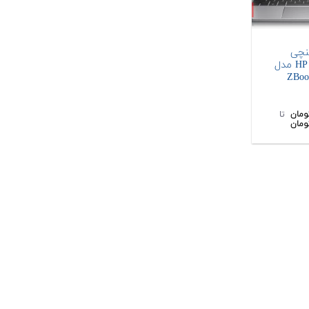
 14 اینچی
ورک‌استیشن HP مدل
ZBoo
ومان
‌ تا ‌
ومان