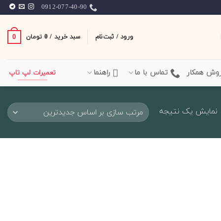
0912-077-40-90
ورود / ثبت‌نام
سبد خرید /
0
0
تومان
وش همکار
تماس با ما
راهنما
تعمیرات لپ تاپ
نمایش یک نتیجه