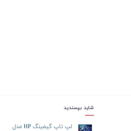
شاید بپسندید
لپ تاپ گیمینگ HP مدل