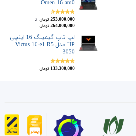
Omen 16-am0
253,000,000
نمره
4.50
تومان
‌ تا ‌
از 5
264,000,000
تومان
لپ تاپ گیمینگ 16 اینچی
HP مدل Victus 16-e1 R5
3050
133,300,000
نمره
5.00
تومان
از 5