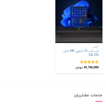
اچ‌پی
لپ تاپ 15 اینچی HP مدل
255 G8
49,700,000
نمره
4.67
تومان
از 5
خدمات مشتریان