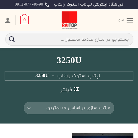
Ski
0912-077-40-90
فروشگاه اینترنتی لپ‌تاپ استوک رایتاپ
t
conten
منو
0
جستجو
برای:
3250U
لپتاپ استوک رایتاپ
»
3250U
فیلتر