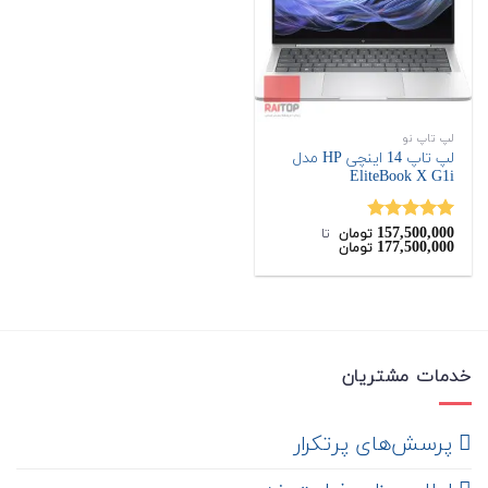
لپ تاپ نو
لپ تاپ 14 اینچی HP مدل
EliteBook X G1i
157,500,000
نمره
4.80
تومان
‌ تا ‌
177,500,000
تومان
از 5
خدمات مشتریان
‌ پرسش‌های پرتکرار