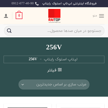
Ski
0912-077-40-90
فروشگاه اینترنتی لپ‌تاپ استوک رایتاپ
t
conten
منو
0
جستجو
برای:
256V
لپتاپ استوک رایتاپ
»
256V
فیلتر