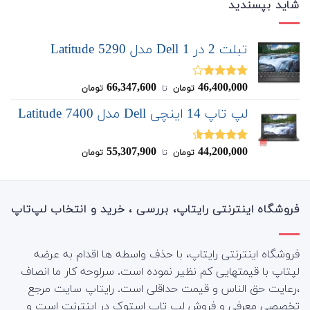
شاید بپسندید
تبلت 2 در 1 Dell مدل Latitude 5290
66,347,600
46,400,000
نمره
تومان
‌ تا ‌
تومان
4.00
از 5
لپ تاپ 14 اینچی Dell مدل Latitude 7400
55,307,900
44,200,000
نمره
4.50
تومان
‌ تا ‌
تومان
از 5
فروشگاه اینترنتی رایتاپ، بررسی ، خرید و انتخاب لپ‌تاپ
فروشگاه اینترنتی رایتاپ، با حذف واسطه ها اقدام به عرضه
لپتاپ با قیمتهایی کم نظیر نموده است. سرلوحه کار ما انصاف
،رعایت حق الناس و قیمت حداقلی است. رایتاپ سایت مرجع
تخصصی معرفی و فروش لپ تاپ استوک در اینترنت است و