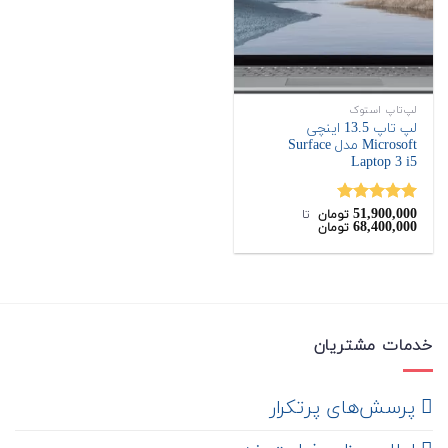
لپ‌تاپ استوک
لپ تاپ 13.5 اینچی
Microsoft مدل Surface
Laptop 3 i5
51,900,000
نمره
5.00
تومان
‌ تا ‌
68,400,000
تومان
از 5
خدمات مشتریان
‌ پرسش‌های پرتکرار