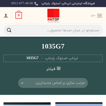
Ski
0912-077-40-90
فروشگاه اینترنتی لپ‌تاپ استوک رایتاپ
t
conten
منو
0
جستجو
برای:
1035G7
لپتاپ استوک رایتاپ
»
1035G7
فیلتر