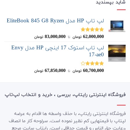
شاید بپسندید
لپ تاپ HP مدل EliteBook 845 G8 Ryzen
83,000,000
62,000,000
نمره
4.80
تومان
‌ تا ‌
تومان
از 5
لپ تاپ استوک 17 اینچی HP مدل Envy
17-ae0
67,850,000
60,700,000
نمره
تومان
‌ تا ‌
تومان
4.00
از 5
فروشگاه اینترنتی رایتاپ، بررسی ، خرید و انتخاب لپ‌تاپ
فروشگاه اینترنتی رایتاپ، با حذف واسطه ها اقدام به عرضه
لپتاپ با قیمتهایی کم نظیر نموده است. سرلوحه کار ما انصاف
،رعایت حق الناس و قیمت حداقلی است. رایتاپ سایت مرجع