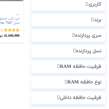
کاربری
دل
برند
مدل Inspiron 7547
سری پردازنده
41,600,000
نمره
تو
4.00
از 5
نسل پردازنده
ظرفیت حافظه RAM
نوع حافظه RAM
ظرفیت حافظه داخلی