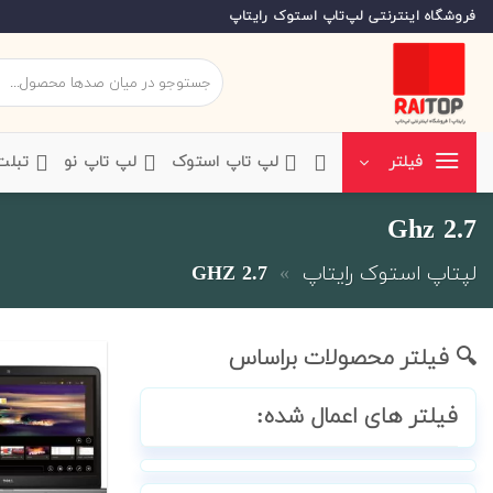
Ski
فروشگاه اینترنتی لپ‌تاپ استوک رایتاپ
t
conten
جستجو
برای:
‌لپ تاپ استوک
‌لپ تاپ نو
‌ تبل
فیلتر
2.7 Ghz
لپتاپ استوک رایتاپ
»
2.7 GHZ
🔍 فیلتر محصولات براساس
فیلتر های اعمال شده: