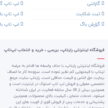
گارانتی
لپ تاپ گ
ثبت شکایت
لپ تاپ با رم 8
‌ گزارش باگ
لپ تاپ با رم 16
فروشگاه اینترنتی رایتاپ، بررسی ، خرید و انتخاب لپ‌تاپ
فروشگاه اینترنتی رایتاپ، با حذف واسطه ها اقدام به عرضه
لپتاپ با قیمتهایی کم نظیر نموده است. سرلوحه کار ما انصاف
،رعایت حق الناس و قیمت حداقلی است. رایتاپ سایت مرجع
تخصصی معرفی و فروش لپ تاپ استوک در اینترنت است و
همچنین بیش از 10 سال سابقه فعالیت در ایران شناخته
میشود. خدمات متمایز ، کیفیت بالای محصولات همچنین
پشتیبانی و خدمات پس از فروش قوی از الویت های این
مجموعه است.
رایتاپ با فروش لپ تاپ هایی با انواع و اقسام