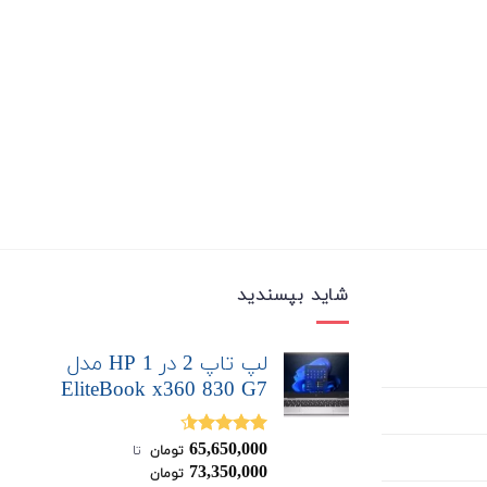
شاید بپسندید
لپ تاپ 2 در 1 HP مدل
EliteBook x360 830 G7
65,650,000
نمره
4.50
تومان
‌ تا ‌
از 5
73,350,000
تومان