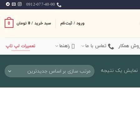
0912-077-40-90
ورود / ثبت‌نام
سبد خرید /
0
0
تومان
وش همکار
تماس با ما
راهنما
تعمیرات لپ تاپ
نمایش یک نتیجه