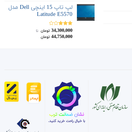
لپ تاپ 15 اینچی Dell مدل
Latitude E5570
34,300,000
نمره
تومان
‌ تا ‌
3.00
از
44,750,000
تومان
5
نشان ضمانت ترب
با خیال راحت خرید کنید.