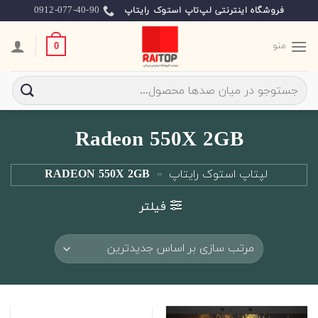
Ski
0912-077-40-90
فروشگاه اینترنتی لپ‌تاپ استوک رایتاپ
t
conten
منو
0
جستجو
برای:
Radeon 550X 2GB
لپتاپ استوک رایتاپ
»
RADEON 550X 2GB
فیلتر